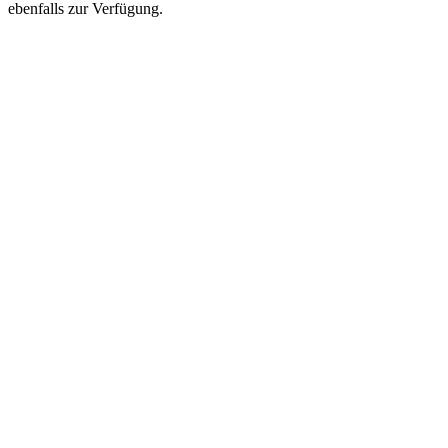
ebenfalls zur Verfügung.
4.87
von 5