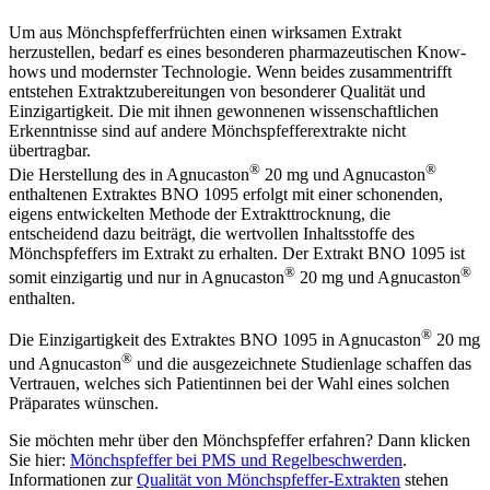
Um aus Mönchspfefferfrüchten einen wirksamen Extrakt
herzustellen, bedarf es eines besonderen pharmazeutischen Know-
hows und modernster Technologie. Wenn beides zusammentrifft
entstehen Extraktzubereitungen von besonderer Qualität und
Einzigartigkeit. Die mit ihnen gewonnenen wissenschaftlichen
Erkenntnisse sind auf andere Mönchspfefferextrakte nicht
übertragbar.
®
®
Die Herstellung des in Agnucaston
20 mg und Agnucaston
enthaltenen Extraktes BNO 1095 erfolgt mit einer schonenden,
eigens entwickelten Methode der Extrakttrocknung, die
entscheidend dazu beiträgt, die wertvollen Inhaltsstoffe des
Mönchspfeffers im Extrakt zu erhalten. Der Extrakt BNO 1095 ist
®
®
somit einzigartig und nur in Agnucaston
20 mg und Agnucaston
enthalten.
®
Die Einzigartigkeit des Extraktes BNO 1095 in Agnucaston
20 mg
®
und Agnucaston
und die ausgezeichnete Studienlage schaffen das
Vertrauen, welches sich Patientinnen bei der Wahl eines solchen
Präparates wünschen.
Sie möchten mehr über den Mönchspfeffer erfahren? Dann klicken
Sie hier:
Mönchspfeffer bei PMS und Regelbeschwerden
.
Informationen zur
Qualität von Mönchspfeffer-Extrakten
stehen