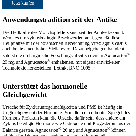
Jetzt kaufen
Anwendungstradition seit der Antike
Die Heilkräfte des Mönchspfeffers sind seit der Antike bekannt.
Wenn es um zyklusbedingte Beschwerden geht, genießt diese
Heilpflanze mit der botanischen Bezeichnung Vitex agnus-castus
auch heute einen hohen Stellenwert. Dazu beigetragen hat nicht
®
zuletzt die umfangreiche Forschungsarbeit zu dem in Agnucaston
®
20 mg und Agnucaston
enthaltenen, mit eigens entwickelter
Technologie hergestellten, Extrakt BNO 1095.
Unterstützt das hormonelle
Gleichgewicht
Ursache für Zyklusunregelmäßigkeiten und PMS ist häufig ein
Ungleichgewicht der Hormone. Vor allem ein erhöhter Spiegel des
Hormons Prolaktin kann die Ursache dafür sein, dass andere am
Zyklus beteiligte Hormone wie Östrogene und Progesteron aus der
®
®
Balance geraten. Agnucaston
20 mg und Agnucaston
können
erhöhte Prolaktinspiegel senken und so das hormonelle