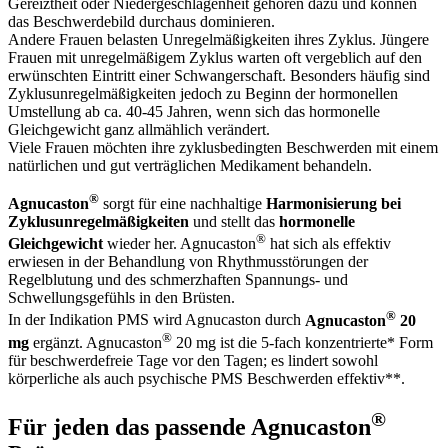
Gereiztheit oder Niedergeschlagenheit gehören dazu und können
das Beschwerdebild durchaus dominieren.
Andere Frauen belasten Unregelmäßigkeiten ihres Zyklus. Jüngere
Frauen mit unregelmäßigem Zyklus warten oft vergeblich auf den
erwünschten Eintritt einer Schwangerschaft. Besonders häufig sind
Zyklusunregelmäßigkeiten jedoch zu Beginn der hormonellen
Umstellung ab ca. 40-45 Jahren, wenn sich das hormonelle
Gleichgewicht ganz allmählich verändert.
Viele Frauen möchten ihre zyklusbedingten Beschwerden mit einem
natürlichen und gut verträglichen Medikament behandeln.
®
Agnucaston
sorgt für eine nachhaltige
Harmonisierung bei
Zyklusunregelmäßigkeiten
und stellt das
hormonelle
®
Gleichgewicht
wieder her. Agnucaston
hat sich als effektiv
erwiesen in der Behandlung von Rhythmusstörungen der
Regelblutung und des schmerzhaften Spannungs- und
Schwellungsgefühls in den Brüsten.
®
In der Indikation PMS wird Agnucaston durch
Agnucaston
20
®
mg
ergänzt. Agnucaston
20 mg ist die 5-fach konzentrierte* Form
für beschwerdefreie Tage vor den Tagen; es lindert sowohl
körperliche als auch psychische PMS Beschwerden effektiv**.
®
Für jeden das passende Agnucaston